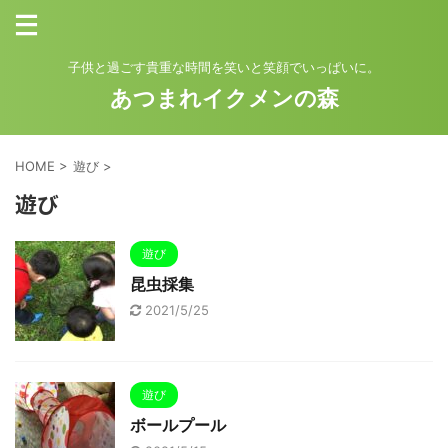
子供と過ごす貴重な時間を笑いと笑顔でいっぱいに。
あつまれイクメンの森
HOME
>
遊び
>
遊び
遊び
昆虫採集
2021/5/25
遊び
ボールプール